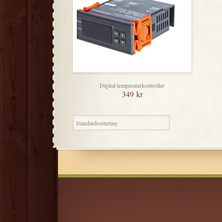
Digital temperaturkontroller
349
kr
Endast ett sökresultat