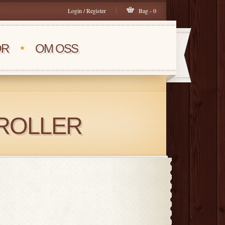
Login / Register
Bag - 0
OR
OM OSS
ROLLER