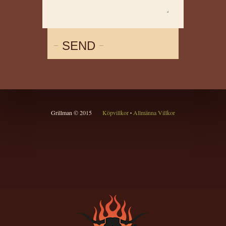
SEND
Grillman © 2015
Köpvillkor
Allmänna Villkor
•