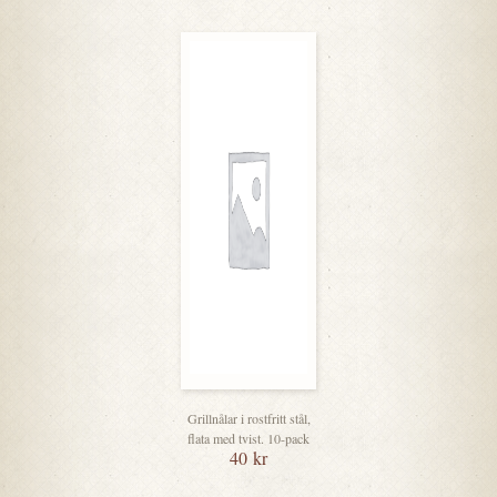
Grillnålar i rostfritt stål,
flata med tvist. 10-pack
40
kr