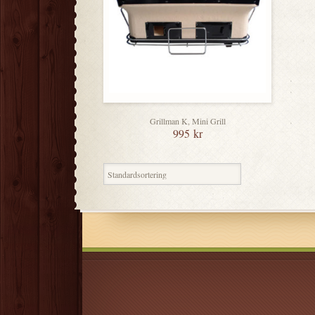
Grillman K, Mini Grill
995
kr
Endast ett sökresultat