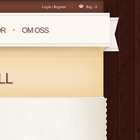
Login / Register
Bag - 0
OR
OM OSS
LL