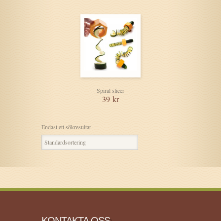
Spiral slicer
39
kr
Endast ett sökresultat
KONTAKTA OSS