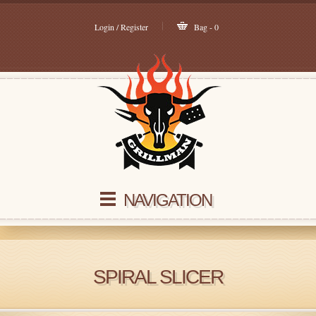
Login / Register
Bag - 0
NAVIGATION
SPIRAL SLICER