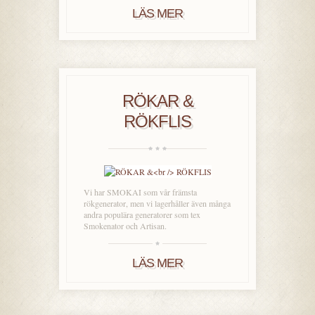
LÄS MER
RÖKAR &
RÖKFLIS
Vi har SMOKAI som vår främsta
rökgenerator, men vi lagerhåller även många
andra populära generatorer som tex
Smokenator och Artisan.
LÄS MER