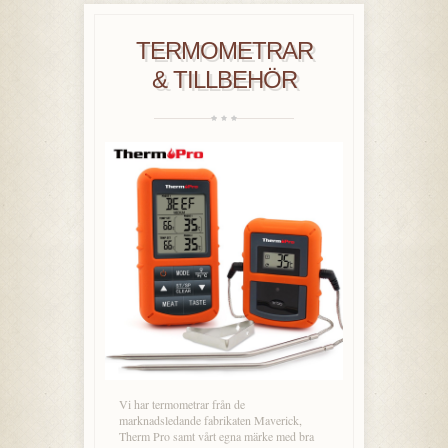
TERMOMETRAR
& TILLBEHÖR
Vi har termometrar från de
marknadsledande fabrikaten Maverick,
Therm Pro samt vårt egna märke med bra