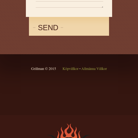
SEND
Grillman © 2015
Köpvillkor
Allmänna Villkor
•